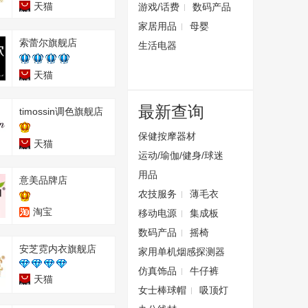
天猫
游戏/话费
数码产品
家居用品
母婴
女平角裤
女三角裤
前扣文胸
索蕾尔旗舰店
生活电器
女收腹裤
吊带/背心/T恤
天猫
男内裤
星期裤
生理内裤
最新查询
timossin调色旗舰店
保健按摩器材
天猫
运动/瑜伽/健身/球迷
用品
意美品牌店
农技服务
薄毛衣
淘宝
移动电源
集成板
数码产品
摇椅
安芝霓内衣旗舰店
家用单机烟感探测器
仿真饰品
牛仔裤
天猫
女士棒球帽
吸顶灯