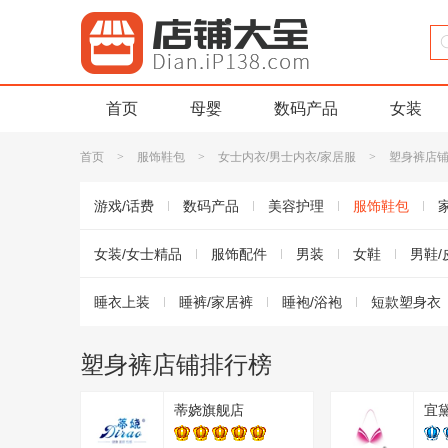
首页
母婴
数码产品
女装
首页
>
服饰鞋包
>
女士内衣/男士内衣/家居服
>
塑身裤店
游戏/话费
数码产品
美容护理
服饰鞋包
玩乐/收藏
女装/女士精品
生活服务
服饰配件
淘宝农资
男装
其他行业
女鞋
男鞋/
睡衣上装
睡裤/家居裤
睡袍/浴袍
短款塑身衣
连裤袜
高筒袜
中筒袜
短袜
脚踩袜
塑身裤店铺排行榜
吊袜带
睡衣套装
情侣睡衣
男士平角内裤
蒂娆旗舰店
宜
男莫代尔内裤
保暖套装
文胸套装
情侣内裤