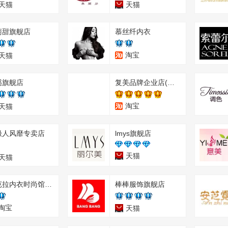
天猫
天猫
调整型文胸
无痕内裤
男睡衣/家居服套装
男袜
棉质睡衣
萄甜旗舰店
慕丝纤内衣
暖背心
羽绒保暖
保暖开衫
丝袜
糖果袜
女棉内裤
淘宝
天猫
侣袜
所有塑身内衣
所有袜子
所有睡衣/家居服
女内裤
惑旗舰店
复美品牌企业店(原雨百合)
淘宝
天猫
极人风靡专卖店
lmys旗舰店
天猫
天猫
芭芭拉内衣时尚馆 金牌卖家店
棒棒服饰旗舰店
淘宝
天猫