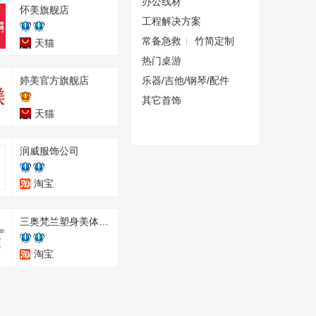
办公线材
怀美旗舰店
工程解决方案
常备急救
竹简定制
天猫
热门桌游
婷美官方旗舰店
乐器/吉他/钢琴/配件
其它首饰
天猫
润威服饰公司
淘宝
三奥梵兰塑身美体内衣
淘宝