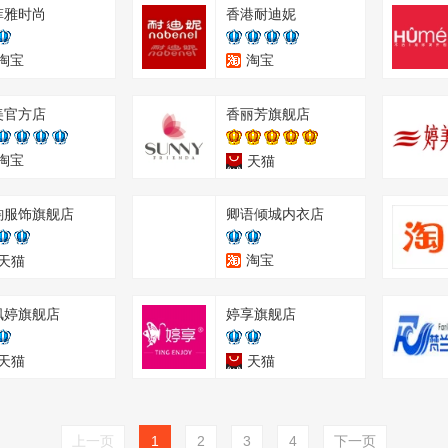
菲雅时尚
香港耐迪妮
淘宝
淘宝
美官方店
香丽芳旗舰店
淘宝
天猫
韵服饰旗舰店
卿语倾城内衣店
淘宝
天猫
枫婷旗舰店
婷享旗舰店
天猫
天猫
上一页
1
2
3
4
下一页