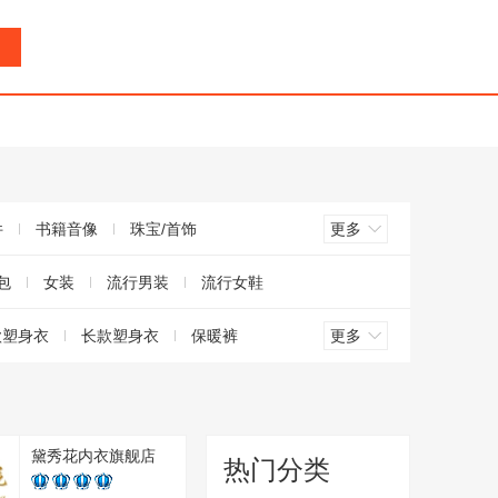
件
书籍音像
珠宝/首饰
更多
包
女装
流行男装
流行女鞋
款塑身衣
长款塑身衣
保暖裤
更多
胸贴/乳贴
插片
延长扣
代尔内裤
睡裙/家居裙
船袜
黛秀花内衣旗舰店
热门分类
抹胸式文胸
无痕文胸