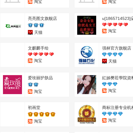
淘宝
淘宝
亮亮图文旗舰店
淘宝
天猫
文麒麟手绘
强林官方旗舰店
淘宝
天猫
爱玫丽护肤品
紅姊樊莅學院資
淘宝
淘宝
初画堂
商标注册专业机
淘宝
淘宝