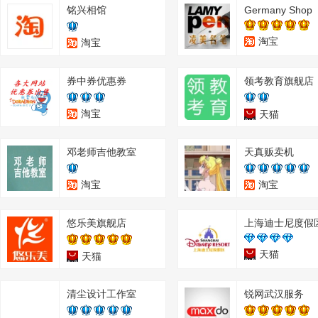
铭兴相馆
Germany Shop
淘宝
淘宝
券中券优惠券
领考教育旗舰店
淘宝
天猫
邓老师吉他教室
天真贩卖机
淘宝
淘宝
悠乐美旗舰店
天猫
天猫
清尘设计工作室
锐网武汉服务