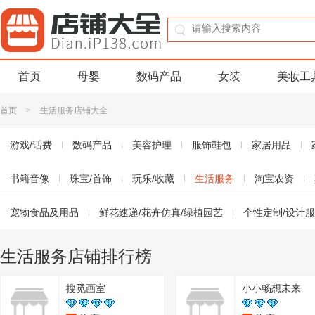
首页
母婴
数码产品
女装
美妆工
首页
>
生活服务店铺大全
游戏/话费
数码产品
美容护理
服饰鞋包
家居用品
书籍音像
珠宝/首饰
玩乐/收藏
生活服务
淘宝农资
宠物食品及用品
鲜花速递/花卉仿真/绿植园艺
个性定制/设计服务
电影/演出/体育赛事
本地化生活服务
摄影/婚庆
特价酒店/
生活服务店铺排行榜
教育培训
超市卡/商场卡/优惠券
景点门票/实景演出/主题乐园
搜觅画室
小小畅想未来