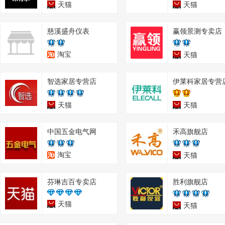
天猫
天猫
慈溪盛舟仪表
赢领景测专卖店
淘宝
天猫
智选家居专营店
伊莱科家居专营
天猫
天猫
中国五金电气网
禾高旗舰店
淘宝
天猫
芬琳吉百专卖店
胜利旗舰店
天猫
天猫