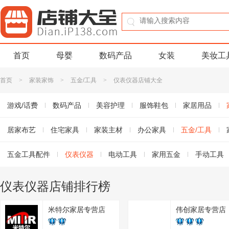
首页
母婴
数码产品
女装
美妆工
首页
>
家装家饰
>
五金/工具
>
仪表仪器店铺大全
游戏/话费
数码产品
美容护理
服饰鞋包
家居用品
书籍音像
居家布艺
珠宝/首饰
住宅家具
家装主材
玩乐/收藏
办公家具
生活服务
五金/工具
淘宝农资
全屋定制
五金工具配件
仪表仪器
电动工具
家用五金
手动工具
液压起重工具
锁具
合页
拉手
家具五金
螺丝批/旋
仪表仪器店铺排行榜
米特尔家居专营店
伟创家居专营店