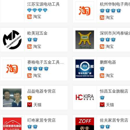
江苏宝源电动工具
杭州华制电子商
淘宝
淘宝
欧美冠五金
深圳市兴鸿泰锡
淘宝
淘宝
赛格电子五金工具批发
鹏辉电器
淘宝
淘宝
品益电器专营店
恒昌五金旗舰店
天猫
天猫
叮咚家居专营店
佐夫家居专营店