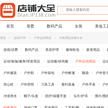
首页
母婴
数码产品
女装
美妆工
首页
>
运动/户外
>
户外运动用品
>
钓鱼用品店铺大全
游戏/话费
数码产品
美容护理
服饰鞋包
家居用品
书籍音像
运动/瑜伽/健身/球迷用品
珠宝/首饰
玩乐/收藏
运动服/休闲服
生活服务
户外运动用品
淘宝农资
运
运动鞋/休闲鞋
户外服装
户外鞋
运动服/休闲服装
户外箱包
户外帐篷
运动包/户外包/配件
睡袋
户外垫
登山杖
户外照明
刀具工具
垂钓装备
户外手表
户
冲浪滑水
帽子/头套
防护/保暖手套
头巾/护耳
围巾/围
钓鱼用品
场地门票
军迷用品
工装鞋/靴
休闲包/挎包