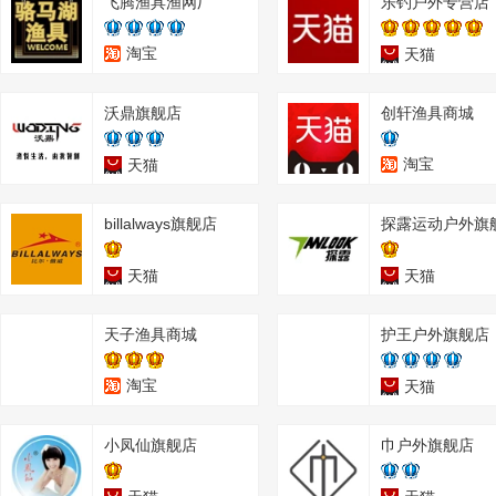
飞腾渔具渔网厂
乐钓户外专营店
淘宝
天猫
沃鼎旗舰店
创轩渔具商城
淘宝
天猫
billalways旗舰店
探露运动户外旗
天猫
天猫
天子渔具商城
护王户外旗舰店
淘宝
天猫
小凤仙旗舰店
巾户外旗舰店