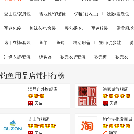
登山包/双肩包
雪地靴/保暖鞋
保暖服(内胆)
洗漱/盥洗包
军迷包袋
抓绒衣裤/套装
腰包/胸包
军迷服装
滑雪服/
速干衣裤/套装
鱼竿
鱼钩
辅助用品
登山/徒步鞋
徒
冲锋衣裤/套装
绑钩器
软壳衣裤套装
软壳裤
软壳衣
钓鱼用品店铺排行榜
汉鼎户外旗舰店
渔家傲旗舰店
天猫
天猫
古山旗舰店
钓鱼竿批发商城
淘宝
天猫