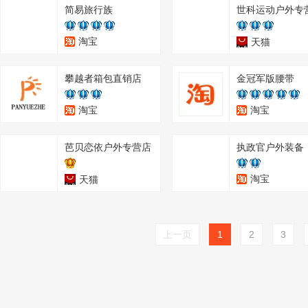
简易旅行族
世科运动户外专
淘宝
天猫
攀越者箱包直销店
金冠军版腰带
淘宝
淘宝
芭贝恋依户外专营店
执政官户外装备
淘宝
天猫
上一页
1
2
3