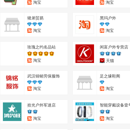
淘宝
淘宝
猪弟贸易
黑玛户外
淘宝
淘宝
玫瑰之约名品站
闲富户外专营店
淘宝
天猫
武汉锦铭劳保服饰
足之缘鞋阁
淘宝
淘宝
拾光户外军迷店
智能穿戴设备壹
淘宝
淘宝