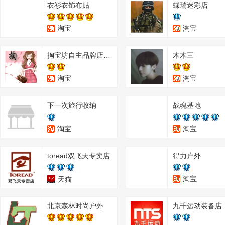
衣衫衣饰布贴
蝶瑞迷彩店
淘宝
淘宝
掏宝坊自主品牌店 千枫若爱 掏宝坊 掏宝房
木木三
淘宝
淘宝
下一次旅行收纳
战魂基地
淘宝
淘宝
toread双飞天专卖店
得力户外
淘宝
天猫
北京森林时尚户外
九千运动装备店