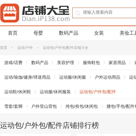
首页
母婴
数码产品
女装
美妆工
首页
>
运动/户外
>
运动包/户外包/配件店铺大全
游戏/话费
数码产品
美容护理
服饰鞋包
家居用品
书籍音像
运动/瑜伽/健身/球迷用品
珠宝/首饰
玩乐/收藏
运动服/休闲服
生活服务
户外运动用品
淘宝农资
运
运动鞋/休闲鞋
运动服/休闲服装
运动包/户外包/配件
雪套/套脚
户外登山背包
挎包/拎包/休闲包
腰包/手包/配件
旅行包/旅行箱
钱包/卡包/证件包
颈环/腕环
防雨罩/背包配
运动包/户外包/配件店铺排行榜
保养用品/鞋配件配饰
水壶
手套
双肩背包
贴章/魔术贴