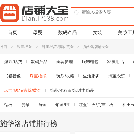
首页
母婴
数码产品
女装
美妆工
首页
>
珠宝/首饰
>
珠宝/钻石/翡翠/黄金
>
施华洛店铺大全
游戏/话费
数码产品
美容护理
服饰鞋包
家居用品
书籍音像
珠宝/首饰
玩乐/收藏
生活服务
淘宝农资
珠宝/钻石/翡翠/黄金
饰品/流行首饰/时尚饰品
钻石
翡翠
黄金
铂金/PT
红蓝宝石/贵重宝石
和田
施华洛店铺排行榜