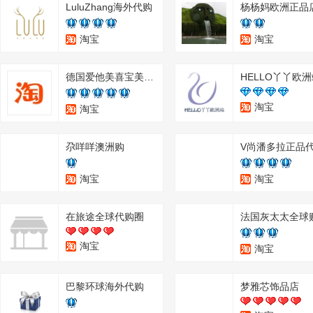
LuluZhang海外代购
杨杨妈欧洲正品
淘宝
淘宝
德国爱他美喜宝美乐宝婴幼儿奶粉奥地利正品代购
HELLO丫丫欧
淘宝
淘宝
尕咩咩澳洲购
V尚潘多拉正品
淘宝
淘宝
在旅途全球代购圈
法国灰太太全球
淘宝
淘宝
巴黎环球海外代购
梦雅芯饰品店