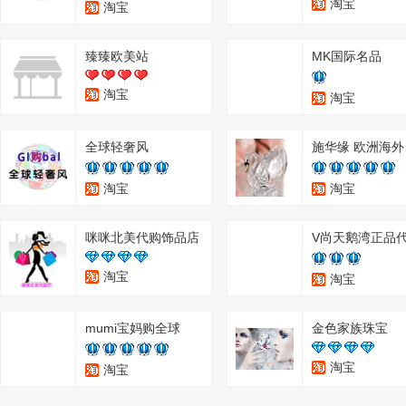
淘宝
淘宝
臻臻欧美站
MK国际名品
淘宝
淘宝
全球轻奢风
施
淘宝
淘宝
咪咪北美代购饰品店
淘宝
淘宝
mumi宝妈购全球
金色家族珠宝
淘宝
淘宝