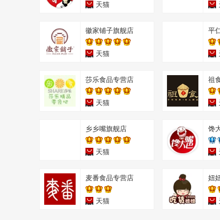
天猫
徽家铺子旗舰店
平
天猫
莎乐食品专营店
祖
天猫
乡乡嘴旗舰店
馋
天猫
麦番食品专营店
妞
天猫