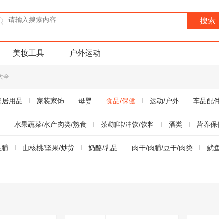
美妆工具
户外运动
大全
家居用品
家装家饰
母婴
食品/保健
运动/户外
车品配
水果蔬菜/水产肉类/熟食
茶/咖啡/冲饮/饮料
酒类
营养保
果脯
山核桃/坚果/炒货
奶酪/乳品
肉干/肉脯/豆干/肉类
鱿鱼