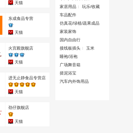
天猫
家居用品
玩乐/收藏
车品配件
东成食品专营
仿真花/绿植/蔬果成品
家装家饰
天猫
国内自由行
火宫殿旗舰店
接线板插头
玉米
睡袍/浴袍
天猫
广场舞音箱
搓泥浴宝
进无止静食品专营店
汽车内外饰用品
天猫
劲仔旗舰店
天猫