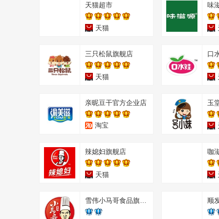
天猫超市
味
天猫
三只松鼠旗舰店
口
天猫
亲昵豆干官方企业店
玉
淘宝
辣媳妇旗舰店
咖
天猫
雪伟小马哥食品旗舰店
顺