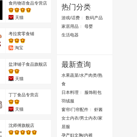
食尚物语食品专营店
热门分类
天猫
游戏/话费
数码产品
家居用品
母婴
考拉窝零食铺
生活电器
淘宝
最新查询
盐津铺子食品旗舰店
水果蔬菜/水产肉类/熟
天猫
食
日本料理
服饰鞋包
丁丁食品专营店
羽绒服
天猫
窗帘/门帘配件
虾酱
女士内衣/男士内衣/家
沈师傅旗舰店
居服
孕产妇文胸/内裤