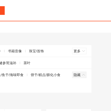
件
书籍音像
珠宝/首饰
更多
健参茸滋补
茶叶
/鱼干/海味即食
饼干/糕点/膨化小食
隐藏