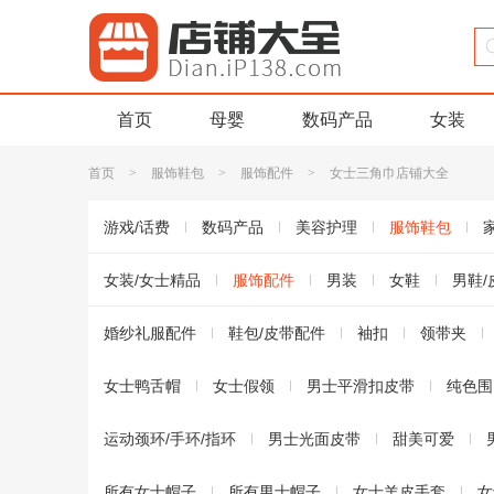
首页
母婴
数码产品
女装
首页
>
服饰鞋包
>
服饰配件
>
女士三角巾店铺大全
游戏/话费
数码产品
美容护理
服饰鞋包
玩乐/收藏
女装/女士精品
生活服务
服饰配件
淘宝农资
男装
其他行业
女鞋
男鞋/
婚纱礼服配件
鞋包/皮带配件
袖扣
领带夹
女士鸭舌帽
女士假领
男士平滑扣皮带
纯色围
运动颈环/手环/指环
男士光面皮带
甜美可爱
所有女士帽子
所有男士帽子
女士羊皮手套
女