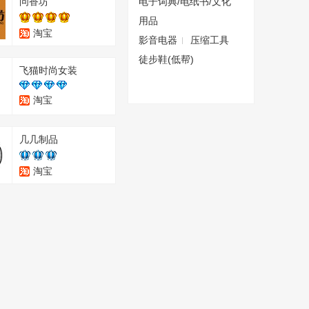
问香坊
电子词典/电纸书/文化
用品
淘宝
影音电器
压缩工具
徒步鞋(低帮)
飞猫时尚女装
淘宝
几几制品
淘宝