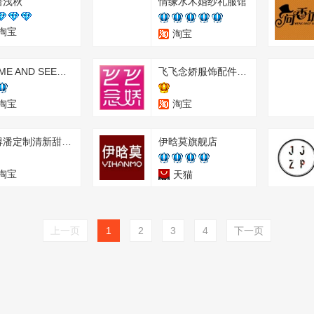
语浅秋
情缘水木婚纱礼服馆
淘宝
淘宝
COME AND SEE异域风格馆
飞飞念娇服饰配件时尚围巾手套帽子馆
淘宝
淘宝
彼得潘定制清新甜美潮
伊晗莫旗舰店
淘宝
天猫
上一页
1
2
3
4
下一页