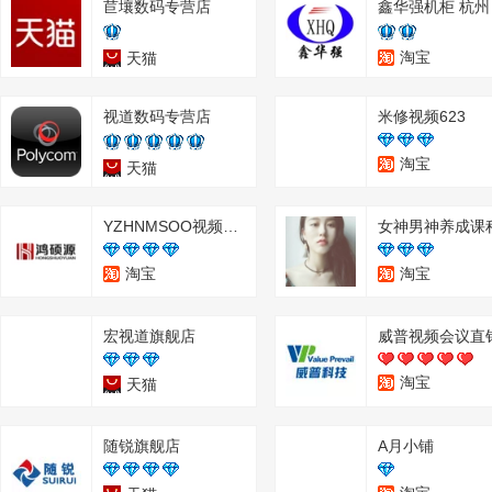
苣壤数码专营店
淘宝
天猫
视道数码专营店
米修视频623
淘宝
天猫
YZHNMSOO视频会议品牌
女神男神养成课
淘宝
淘宝
宏视道旗舰店
威普视频会议直
淘宝
天猫
随锐旗舰店
A月小铺