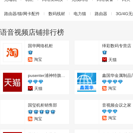
路由器/猫/网卡配件
数码线材
电力猫
路由器
3G/4G
语音视频店铺排行榜
国华网络机柜
绎彩数码专营店
淘宝
天猫
pusenter浦神特旗舰店
鑫国华金属制品
淘宝
天猫
国玺机柜销售部
音视频会议之家
淘宝
淘宝