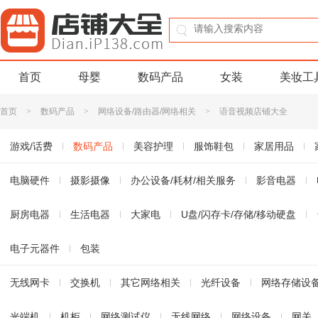
首页
母婴
数码产品
女装
美妆工
首页
>
数码产品
>
网络设备/路由器/网络相关
>
语音视频店铺大全
游戏/话费
数码产品
美容护理
服饰鞋包
家居用品
书籍音像
电脑硬件
珠宝/首饰
摄影摄像
办公设备/耗材/相关服务
玩乐/收藏
生活服务
影音电器
淘宝农资
厨房电器
生活电器
大家电
U盘/闪存卡/存储/移动硬盘
电子元器件
包装
无线网卡
交换机
其它网络相关
光纤设备
网络存储设
光端机
机柜
网络测试仪
无线网络
网络设备
网关